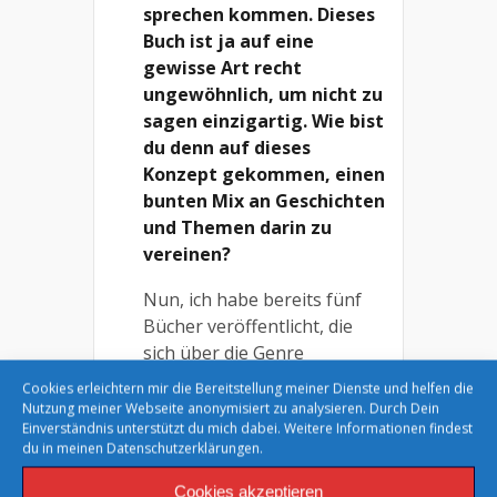
sprechen kommen. Dieses
Buch ist ja auf eine
gewisse Art recht
ungewöhnlich, um nicht zu
sagen einzigartig. Wie bist
du denn auf dieses
Konzept gekommen, einen
bunten Mix an Geschichten
und Themen darin zu
vereinen?
Nun, ich habe bereits fünf
Bücher veröffentlicht, die
sich über die Genre
Biografie,
Cookies erleichtern mir die Bereitstellung meiner Dienste und helfen die
Gesellschaftsroman bis zum
Nutzung meiner Webseite anonymisiert zu analysieren. Durch Dein
Einverständnis unterstützt du mich dabei. Weitere Informationen findest
Thriller erstreckten. Mir ist
du in meinen
Datenschutzerklärungen.
es wichtig, dass der Leser
sich in jedem meiner Genre
Cookies akzeptieren