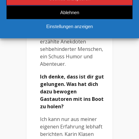
gut informiert und
unterhalten fühlt. Im
Ablehnen
Konzept des neuen Werkes
stecken leicht verständliches
Einstellungen anzeigen
Sachwissen, lebendig
erzählte Anekdoten
sehbehinderter Menschen,
ein Schuss Humor und
Abenteuer.
Ich denke, dass ist dir gut
gelungen. Was hat dich
dazu bewogen
Gastautoren mit ins Boot
zu holen?
Ich kann nur aus meiner
eigenen Erfahrung lebhaft
berichten. Karin Klasen