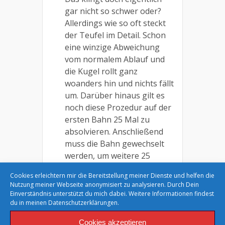
gar nicht so schwer oder?
Allerdings wie so oft steckt
der Teufel im Detail. Schon
eine winzige Abweichung
vom normalem Ablauf und
die Kugel rollt ganz
woanders hin und nichts fällt
um. Darüber hinaus gilt es
noch diese Prozedur auf der
ersten Bahn 25 Mal zu
absolvieren. Anschließend
muss die Bahn gewechselt
werden, um weitere 25
Schub zu absolvieren. Nach
Cookies erleichtern mir die Bereitstellung meiner Dienste und helfen die
100 Schub ist man dann am
Nutzung meiner Webseite anonymisiert zu analysieren. Durch Dein
Ende und hofft auf
Einverständnis unterstützt du mich dabei. Weitere Informationen findest
du in meinen
Datenschutzerklärungen.
genügend Kraft, um an
seinen Sitzplatz zurück zu
Cookies akzeptieren