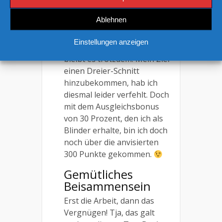
kehren.
Ablehnen
Nun ja, ganz so schlimm ist
es natürlich auch wieder
Einstellungen anzeigen
nicht, doch anstrengend
bleibt es trotzdem. Mein Ziel
einen Dreier-Schnitt
hinzubekommen, hab ich
diesmal leider verfehlt. Doch
mit dem Ausgleichsbonus
von 30 Prozent, den ich als
Blinder erhalte, bin ich doch
noch über die anvisierten
300 Punkte gekommen.
Gemütliches
Beisammensein
Erst die Arbeit, dann das
Vergnügen! Tja, das galt