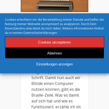
Cookies erleichtern mir die Bereitstellung meiner Dienste und helfen die
Die Braille-Zeile für
Nutzung meiner Webseite anonymisiert zu analysieren. Durch Dein
blinde
Einverständnis unterstützt du mich dabei. Weitere Informationen findest
du in meinen
Datenschutzerklärungen.
Computernutzer
Cookies akzeptieren
Die Braille-Zeile ist
sozusagen der Bildschirm
Ablehnen
für Blinde. Blinde lesen ja mit
den Fingern. Anders gesagt:
Einstellungen anzeigen
Wir ertasten mit den
Fingerkuppen die Braille-
Schrift. Damit nun auch wir
Blinde einen Computer
nutzen können, gibt es die
Braille-Zeile. Was es damit
auf sich hat und wie es
funktioniert, erzähle ich im