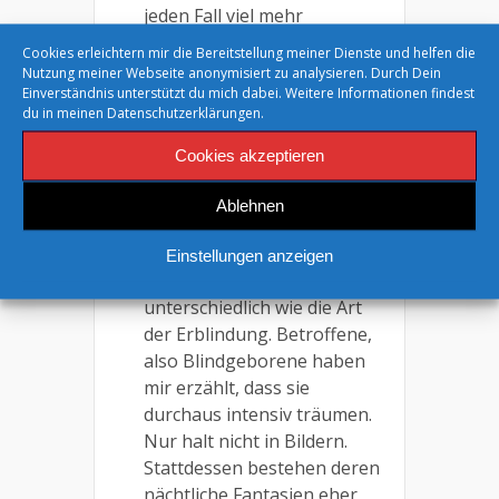
jeden Fall viel mehr
Möglichkeiten.
Cookies erleichtern mir die Bereitstellung meiner Dienste und helfen die
Nutzung meiner Webseite anonymisiert zu analysieren. Durch Dein
Blindgeborene
Einverständnis unterstützt du mich dabei. Weitere Informationen findest
träumen anders
du in meinen
Datenschutzerklärungen.
Träumen ist kein Vorrecht
Cookies akzeptieren
der Sehenden! Wie also
träumen geburtsblinde
Ablehnen
Menschen? Ich denke die Art
und Weise ist
Einstellungen anzeigen
unterschiedlich. Genauso
unterschiedlich wie die Art
der Erblindung. Betroffene,
also Blindgeborene haben
mir erzählt, dass sie
durchaus intensiv träumen.
Nur halt nicht in Bildern.
Stattdessen bestehen deren
nächtliche Fantasien eher