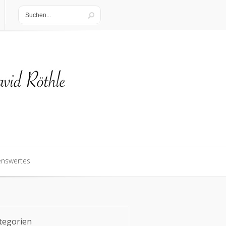
enswertes
enswertes
tegorien