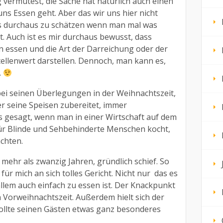
g vermutest, die Sache hat natürlich auch einen
s Essen geht. Aber das wir uns hier nicht
 es durchaus zu schätzen wenn man mal was
. Auch ist es mir durchaus bewusst, dass
 essen und die Art der Darreichung oder der
ellenwert darstellen. Dennoch, man kann es,
.
bei seinen Überlegungen in der Weihnachtszeit,
r seine Speisen zubereitet, immer
s gesagt, wenn man in einer Wirtschaft auf dem
für Blinde und Sehbehinderte Menschen kocht,
achten.
 mehr als zwanzig Jahren, gründlich schief. So
 für mich an sich tolles Gericht. Nicht nur
das es
llem auch einfach zu essen ist. Der Knackpunkt
n Vorweihnachtszeit. Außerdem hielt sich der
wollte seinen Gästen etwas ganz besonderes