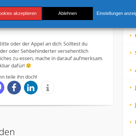
onenscheibe auf dem Fleisch. Nein, ich musste
unfisch Salat eine Zitronenscheibe entdecken.
ookies akzeptieren
Ablehnen
Einstellungen anzei
 die Ausnahme, und hin und wieder hatte ich
andere warnten, oder darauf aufmerksam
tte oder der Appel an dich: Solltest du
der oder Sehbehinderter versehentlich
liches zu essen, mache in darauf aufmerksam.
nkbar dafür!
n teile ihn doch!
den