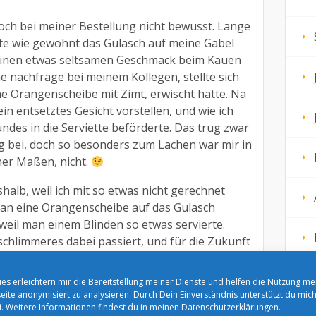
och bei meiner Bestellung nicht bewusst. Lange
lte wie gewohnt das Gulasch auf meine Gabel
 einen etwas seltsamen Geschmack beim Kauen
e nachfrage bei meinem Kollegen, stellte sich
ine Orangenscheibe mit Zimt, erwischt hatte. Na
mein entsetztes Gesicht vorstellen, und wie ich
ndes in die Serviette beförderte. Das trug zwar
g bei, doch so besonders zum Lachen war mir in
er Maßen, nicht.
eshalb, weil ich mit so etwas nicht gerechnet
 man eine Orangenscheibe auf das Gulasch
 weil man einem Blinden so etwas servierte.
s schlimmeres dabei passiert, und für die Zukunft
nt. Zumindest bei ähnlichen Vorfällen hatten die
utet!
es erleichtern mir die Bereitstellung meiner Dienste und helfen die Nutzung me
ite anonymisiert zu analysieren. Durch Dein Einverständnis unterstützt du mic
e ich nicht das „Wiener-Schnitzel“, da rechnet
. Weitere Informationen findest du in meinen
Datenschutzerklärungen.