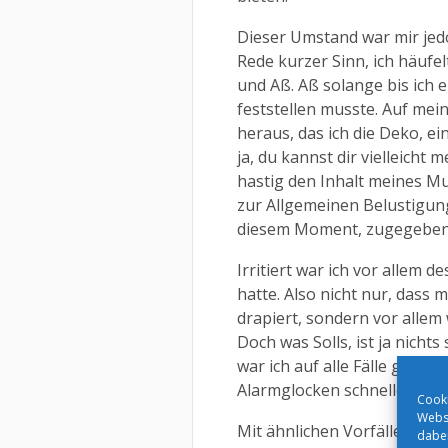
Dieser Umstand war mir jed
Rede kurzer Sinn, ich häufe
und Aß. Aß solange bis ich
feststellen musste. Auf mein
heraus, das ich die Deko, e
ja, du kannst dir vielleicht 
hastig den Inhalt meines Mu
zur Allgemeinen Belustigun
diesem Moment, zugegeben
Irritiert war ich vor allem d
hatte. Also nicht nur, dass
drapiert, sondern vor allem
Doch was Solls, ist ja nicht
war ich auf alle Fälle gewar
Alarmglocken schneller gelä
Cooki
Webse
Mit ähnlichen Vorfällen mein
dabei