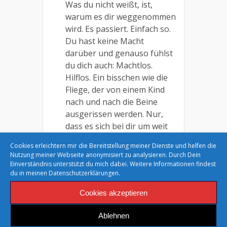
Was du nicht weißt, ist,
warum es dir weggenommen
wird. Es passiert. Einfach so.
Du hast keine Macht
darüber und genauso fühlst
du dich auch: Machtlos.
Hilflos. Ein bisschen wie die
Fliege, der von einem Kind
nach und nach die Beine
ausgerissen werden. Nur,
dass es sich bei dir um weit
mehr als sechs Beine
Cookies erleichtern mir die Bereitstellung meiner Dienste und helfen die
handelt. Du versuchst, mit
Nutzung meiner Webseite anonymisiert zu analysieren. Durch Dein
der veränderten Situation
Einverständnis unterstützt du mich dabei. Weitere Informationen findest
du in meinen
Datenschutzerklärungen.
klarzukommen und dann
ändert sie sich schon wieder.
Cookies akzeptieren
Es fühlt sich an wie ein nie
endender Kampf.
Ablehnen